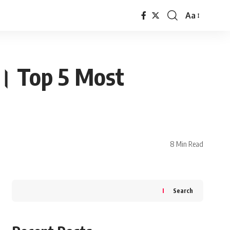
Aa
Font
Resizer
ls। Top 5 Most
8 Min Read
Search