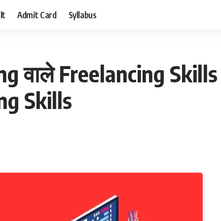
lt
Admit Card
Syllabus
ng वाले Freelancing Skil
g Skills