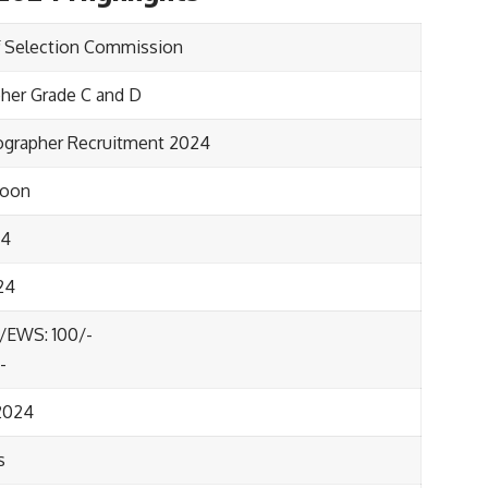
f Selection Commission
her Grade C and D
grapher Recruitment 2024
soon
24
24
EWS: 100/-
-
2024
s