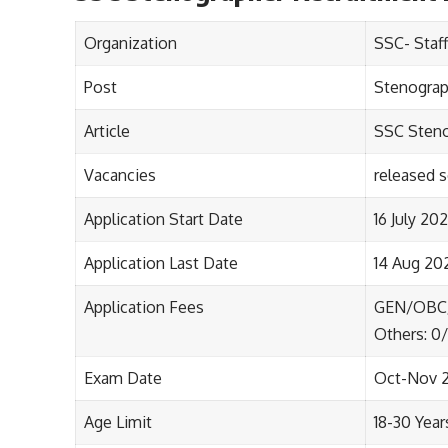
Organization
SSC- Staf
Post
Stenograp
Article
SSC Steno
Vacancies
released 
Application Start Date
16 July 20
Application Last Date
14 Aug 20
Application Fees
GEN/OBC/
Others: 0/
Exam Date
Oct-Nov 
Age Limit
18-30 Year