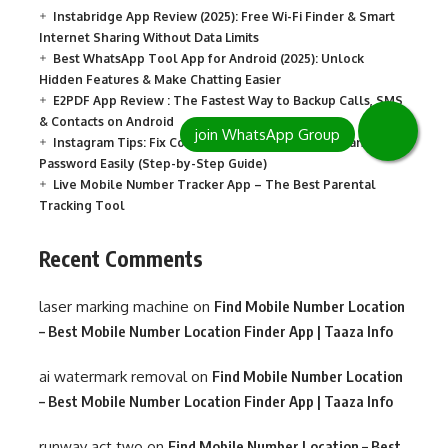
Instabridge App Review (2025): Free Wi-Fi Finder & Smart
Internet Sharing Without Data Limits
Best WhatsApp Tool App for Android (2025): Unlock
Hidden Features & Make Chatting Easier
E2PDF App Review : The Fastest Way to Backup Calls, SMS
& Contacts on Android
Instagram Tips: Fix Compromised Account and Change
Password Easily (Step-by-Step Guide)
Live Mobile Number Tracker App – The Best Parental
Tracking Tool
Recent Comments
laser marking machine
on
Find Mobile Number Location
– Best Mobile Number Location Finder App | Taaza Info
ai watermark removal
on
Find Mobile Number Location
– Best Mobile Number Location Finder App | Taaza Info
runway act two
on
Find Mobile Number Location – Best