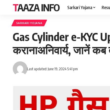
TAAZA INFO
Sarkari Yojana
Resu
SARKARI YOJANA
Gas Cylinder e-KYC Upd
करानाअनिवार्य, जानें 
Last updated: June 19, 2024 5:41 pm