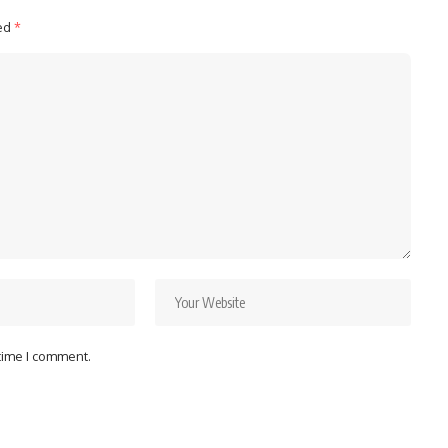
ked
*
 time I comment.