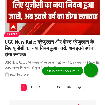
CAREER
UGC New Rule: ग्रेजुएशन और पोस्ट ग्रेजुएशन के
लिए यूजीसी का नया नियम हुआ जारी, अब इतने वर्ष का
होगा स्नातक
UGC New Rule : वैसे अभ्यर्थी जो स्नातक की पढ़ाई कर रहे हैं, उन सभी अभ्यर्थियों के लिए
UGC का नया नियम जारी हो चुका है। जारी नए नियम के…
December 2, 2024
1
2
3
…
179
180