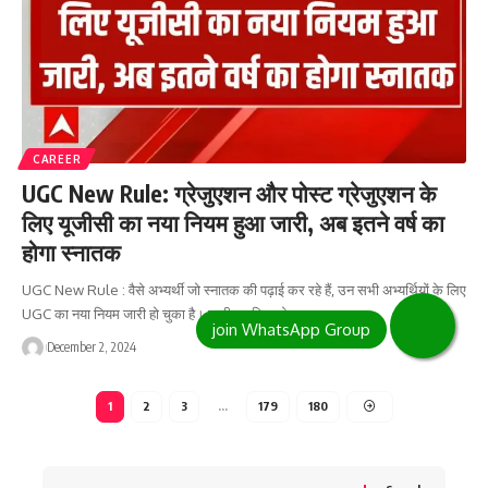
CAREER
UGC New Rule: ग्रेजुएशन और पोस्ट ग्रेजुएशन के
लिए यूजीसी का नया नियम हुआ जारी, अब इतने वर्ष का
होगा स्नातक
UGC New Rule : वैसे अभ्यर्थी जो स्नातक की पढ़ाई कर रहे हैं, उन सभी अभ्यर्थियों के लिए
UGC का नया नियम जारी हो चुका है। जारी नए नियम के…
December 2, 2024
1
2
3
…
179
180