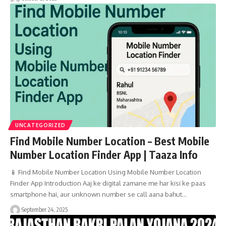
UNCATEGORIZED
Find Mobile Number Location – Best Mobile
Number Location Finder App | Taaza Info
📱 Find Mobile Number Location Using Mobile Number Location
Finder App Introduction Aaj ke digital zamane me har kisi ke paas
smartphone hai, aur unknown number se call aana bahut…
September 24, 2025