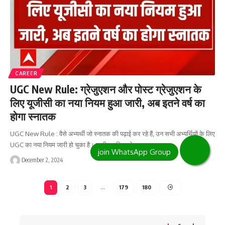
CAREER
UGC New Rule: ग्रेजुएशन और पोस्ट ग्रेजुएशन के
लिए यूजीसी का नया नियम हुआ जारी, अब इतने वर्ष का
होगा स्नातक
UGC New Rule : वैसे अभ्यर्थी जो स्नातक की पढ़ाई कर रहे हैं, उन सभी अभ्यर्थियों के लिए
UGC का नया नियम जारी हो चुका है। जारी नए नियम के…
December 2, 2024
1
2
3
…
179
180