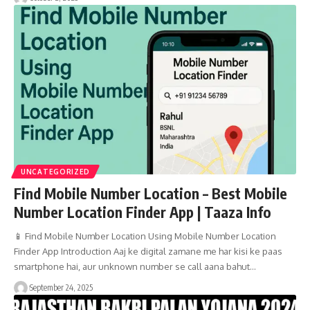
UNCATEGORIZED
Find Mobile Number Location – Best Mobile
Number Location Finder App | Taaza Info
📱 Find Mobile Number Location Using Mobile Number Location
Finder App Introduction Aaj ke digital zamane me har kisi ke paas
smartphone hai, aur unknown number se call aana bahut…
September 24, 2025