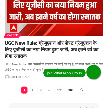
CAREER
UGC New Rule: ग्रेजुएशन और पोस्ट ग्रेजुएशन के
लिए यूजीसी का नया नियम हुआ जारी, अब इतने वर्ष का
होगा स्नातक
UGC New Rule : वैसे अभ्यर्थी जो स्नातक की पढ़ाई कर रहे हैं, उन सभी अभ्यर्थियों के लिए
UGC का नया नियम जारी हो चुका है। जारी नए नियम के…
December 2, 2024
1
2
3
…
179
180