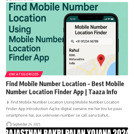
UNCATEGORIZED
Find Mobile Number Location – Best Mobile
Number Location Finder App | Taaza Info
📱 Find Mobile Number Location Using Mobile Number Location
Finder App Introduction Aaj ke digital zamane me har kisi ke paas
smartphone hai, aur unknown number se call aana bahut…
September 24, 2025