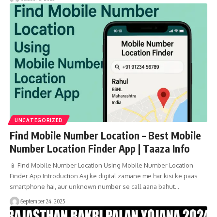
UNCATEGORIZED
Find Mobile Number Location – Best Mobile
Number Location Finder App | Taaza Info
📱 Find Mobile Number Location Using Mobile Number Location
Finder App Introduction Aaj ke digital zamane me har kisi ke paas
smartphone hai, aur unknown number se call aana bahut…
September 24, 2025