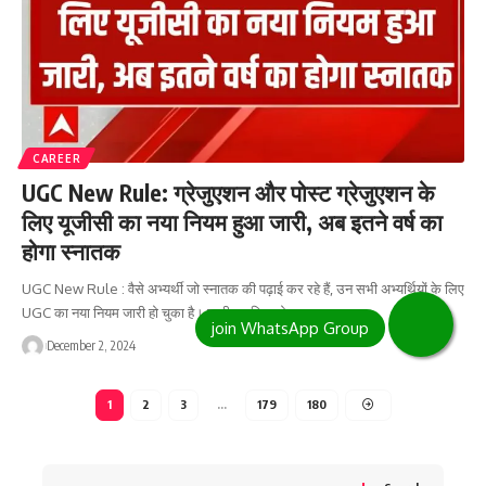
CAREER
UGC New Rule: ग्रेजुएशन और पोस्ट ग्रेजुएशन के
लिए यूजीसी का नया नियम हुआ जारी, अब इतने वर्ष का
होगा स्नातक
UGC New Rule : वैसे अभ्यर्थी जो स्नातक की पढ़ाई कर रहे हैं, उन सभी अभ्यर्थियों के लिए
UGC का नया नियम जारी हो चुका है। जारी नए नियम के…
December 2, 2024
1
2
3
…
179
180