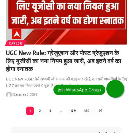
CAREER
UGC New Rule: ग्रेजुएशन और पोस्ट ग्रेजुएशन के
लिए यूजीसी का नया नियम हुआ जारी, अब इतने वर्ष का
होगा स्नातक
UGC New Rule : वैसे अभ्यर्थी जो स्नातक की पढ़ाई कर रहे हैं, उन सभी अभ्यर्थियों के लिए
UGC का नया नियम जारी हो चुका है। जारी नए नियम के…
December 2, 2024
1
2
3
…
179
180