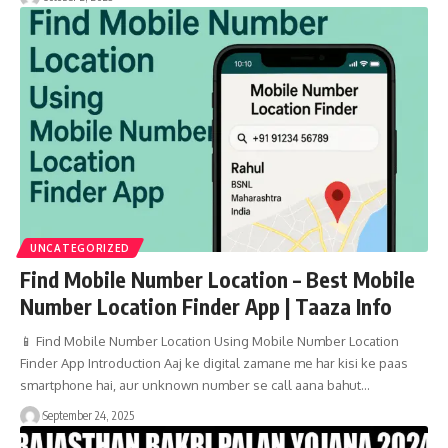
UNCATEGORIZED
Find Mobile Number Location – Best Mobile
Number Location Finder App | Taaza Info
📱 Find Mobile Number Location Using Mobile Number Location
Finder App Introduction Aaj ke digital zamane me har kisi ke paas
smartphone hai, aur unknown number se call aana bahut…
September 24, 2025