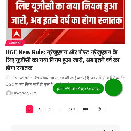
CAREER
UGC New Rule: ग्रेजुएशन और पोस्ट ग्रेजुएशन के
लिए यूजीसी का नया नियम हुआ जारी, अब इतने वर्ष का
होगा स्नातक
UGC New Rule : वैसे अभ्यर्थी जो स्नातक की पढ़ाई कर रहे हैं, उन सभी अभ्यर्थियों के लिए
UGC का नया नियम जारी हो चुका है। जारी नए नियम के…
December 2, 2024
1
2
3
…
179
180