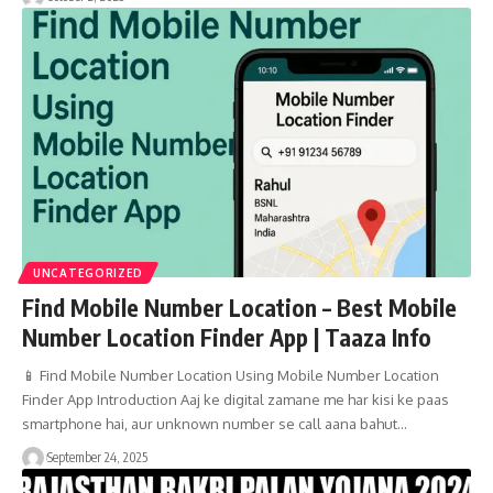
UNCATEGORIZED
Find Mobile Number Location – Best Mobile
Number Location Finder App | Taaza Info
📱 Find Mobile Number Location Using Mobile Number Location
Finder App Introduction Aaj ke digital zamane me har kisi ke paas
smartphone hai, aur unknown number se call aana bahut…
September 24, 2025