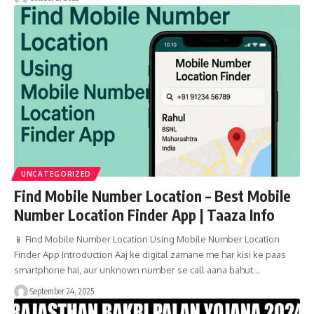
UNCATEGORIZED
Find Mobile Number Location – Best Mobile
Number Location Finder App | Taaza Info
📱 Find Mobile Number Location Using Mobile Number Location
Finder App Introduction Aaj ke digital zamane me har kisi ke paas
smartphone hai, aur unknown number se call aana bahut…
September 24, 2025