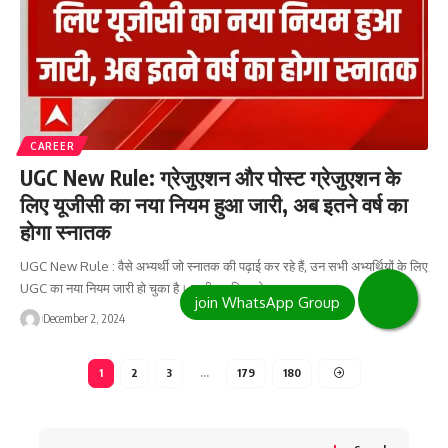
CAREER
UGC New Rule: ग्रेजुएशन और पोस्ट ग्रेजुएशन के
लिए यूजीसी का नया नियम हुआ जारी, अब इतने वर्ष का
होगा स्नातक
UGC New Rule : वैसे अभ्यर्थी जो स्नातक की पढ़ाई कर रहे हैं, उन सभी अभ्यर्थियों के लिए
UGC का नया नियम जारी हो चुका है। जारी नए नियम के…
December 2, 2024
1
2
3
…
179
180