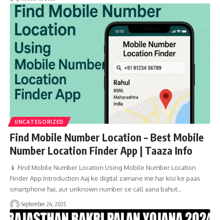
UNCATEGORIZED
Find Mobile Number Location – Best Mobile
Number Location Finder App | Taaza Info
📱 Find Mobile Number Location Using Mobile Number Location
Finder App Introduction Aaj ke digital zamane me har kisi ke paas
smartphone hai, aur unknown number se call aana bahut…
September 24, 2025