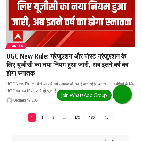
CAREER
UGC New Rule: ग्रेजुएशन और पोस्ट ग्रेजुएशन के
लिए यूजीसी का नया नियम हुआ जारी, अब इतने वर्ष का
होगा स्नातक
UGC New Rule : वैसे अभ्यर्थी जो स्नातक की पढ़ाई कर रहे हैं, उन सभी अभ्यर्थियों के लिए
UGC का नया नियम जारी हो चुका है। जारी नए नियम के…
December 2, 2024
1
2
3
…
179
180