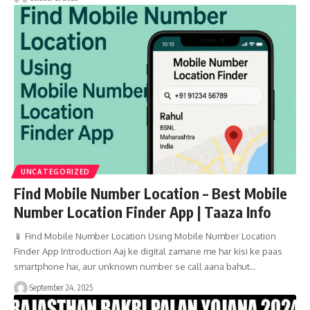
UNCATEGORIZED
Find Mobile Number Location – Best Mobile
Number Location Finder App | Taaza Info
📱 Find Mobile Number Location Using Mobile Number Location
Finder App Introduction Aaj ke digital zamane me har kisi ke paas
smartphone hai, aur unknown number se call aana bahut…
September 24, 2025