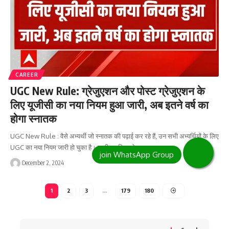
CAREER
UGC New Rule: ग्रेजुएशन और पोस्ट ग्रेजुएशन के
लिए यूजीसी का नया नियम हुआ जारी, अब इतने वर्ष का
होगा स्नातक
UGC New Rule : वैसे अभ्यर्थी जो स्नातक की पढ़ाई कर रहे हैं, उन सभी अभ्यर्थियों के लिए
UGC का नया नियम जारी हो चुका है। जारी नए नियम के…
December 2, 2024
1
2
3
…
179
180