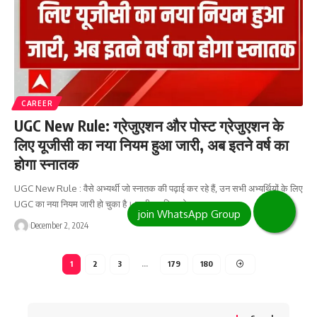
CAREER
UGC New Rule: ग्रेजुएशन और पोस्ट ग्रेजुएशन के
लिए यूजीसी का नया नियम हुआ जारी, अब इतने वर्ष का
होगा स्नातक
UGC New Rule : वैसे अभ्यर्थी जो स्नातक की पढ़ाई कर रहे हैं, उन सभी अभ्यर्थियों के लिए
UGC का नया नियम जारी हो चुका है। जारी नए नियम के…
December 2, 2024
1
2
3
…
179
180