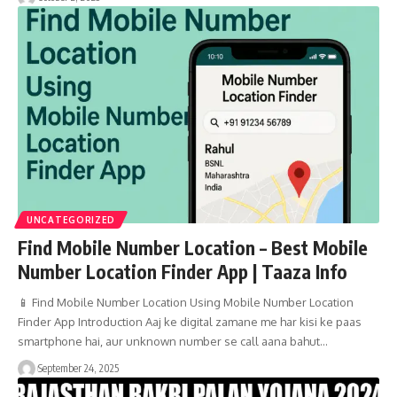
UNCATEGORIZED
Find Mobile Number Location – Best Mobile
Number Location Finder App | Taaza Info
📱 Find Mobile Number Location Using Mobile Number Location
Finder App Introduction Aaj ke digital zamane me har kisi ke paas
smartphone hai, aur unknown number se call aana bahut…
September 24, 2025