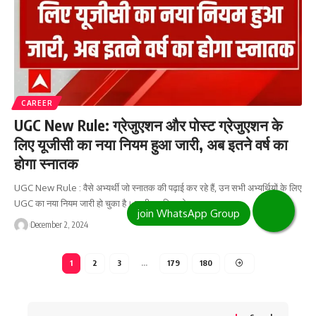
CAREER
UGC New Rule: ग्रेजुएशन और पोस्ट ग्रेजुएशन के
लिए यूजीसी का नया नियम हुआ जारी, अब इतने वर्ष का
होगा स्नातक
UGC New Rule : वैसे अभ्यर्थी जो स्नातक की पढ़ाई कर रहे हैं, उन सभी अभ्यर्थियों के लिए
UGC का नया नियम जारी हो चुका है। जारी नए नियम के…
December 2, 2024
1
2
3
…
179
180