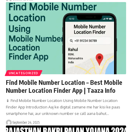
UNCATEGORIZED
Find Mobile Number Location – Best Mobile
Number Location Finder App | Taaza Info
📱 Find Mobile Number Location Using Mobile Number Location
Finder App Introduction Aaj ke digital zamane me har kisi ke paas
smartphone hai, aur unknown number se call aana bahut…
September 24, 2025