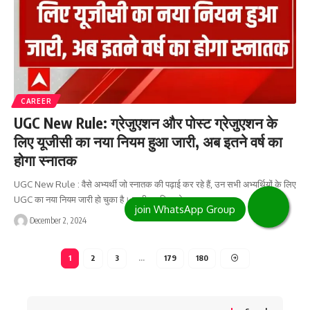
CAREER
UGC New Rule: ग्रेजुएशन और पोस्ट ग्रेजुएशन के
लिए यूजीसी का नया नियम हुआ जारी, अब इतने वर्ष का
होगा स्नातक
UGC New Rule : वैसे अभ्यर्थी जो स्नातक की पढ़ाई कर रहे हैं, उन सभी अभ्यर्थियों के लिए
UGC का नया नियम जारी हो चुका है। जारी नए नियम के…
December 2, 2024
1
2
3
…
179
180