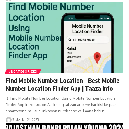
UNCATEGORIZED
Find Mobile Number Location – Best Mobile
Number Location Finder App | Taaza Info
📱 Find Mobile Number Location Using Mobile Number Location
Finder App Introduction Aaj ke digital zamane me har kisi ke paas
smartphone hai, aur unknown number se call aana bahut…
September 24, 2025