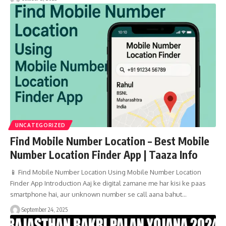
UNCATEGORIZED
Find Mobile Number Location – Best Mobile
Number Location Finder App | Taaza Info
📱 Find Mobile Number Location Using Mobile Number Location
Finder App Introduction Aaj ke digital zamane me har kisi ke paas
smartphone hai, aur unknown number se call aana bahut…
September 24, 2025