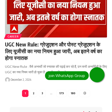
CAREER
UGC New Rule: ग्रेजुएशन और पोस्ट ग्रेजुएशन के
लिए यूजीसी का नया नियम हुआ जारी, अब इतने वर्ष का
होगा स्नातक
UGC New Rule : वैसे अभ्यर्थी जो स्नातक की पढ़ाई कर रहे हैं, उन सभी अभ्यर्थियों के लिए
UGC का नया नियम जारी हो चुका है। जारी नए नियम के…
December 2, 2024
1
2
3
…
179
180