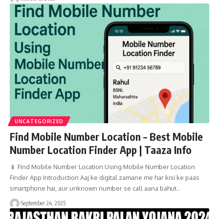
UNCATEGORIZED
Find Mobile Number Location – Best Mobile
Number Location Finder App | Taaza Info
📱 Find Mobile Number Location Using Mobile Number Location
Finder App Introduction Aaj ke digital zamane me har kisi ke paas
smartphone hai, aur unknown number se call aana bahut…
September 24, 2025