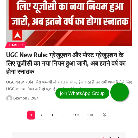
CAREER
UGC New Rule: ग्रेजुएशन और पोस्ट ग्रेजुएशन के
लिए यूजीसी का नया नियम हुआ जारी, अब इतने वर्ष का
होगा स्नातक
UGC New Rule : वैसे अभ्यर्थी जो स्नातक की पढ़ाई कर रहे हैं, उन सभी अभ्यर्थियों के लिए
UGC का नया नियम जारी हो चुका है। जारी नए नियम के…
December 2, 2024
1
2
3
…
179
180