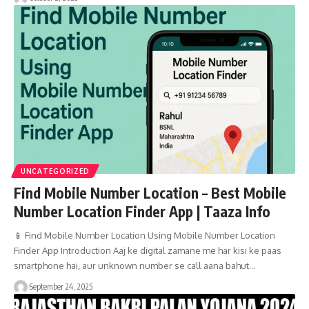
UNCATEGORIZED
Find Mobile Number Location – Best Mobile
Number Location Finder App | Taaza Info
📱 Find Mobile Number Location Using Mobile Number Location
Finder App Introduction Aaj ke digital zamane me har kisi ke paas
smartphone hai, aur unknown number se call aana bahut…
September 24, 2025