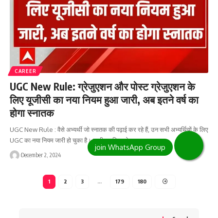
CAREER
UGC New Rule: ग्रेजुएशन और पोस्ट ग्रेजुएशन के
लिए यूजीसी का नया नियम हुआ जारी, अब इतने वर्ष का
होगा स्नातक
UGC New Rule : वैसे अभ्यर्थी जो स्नातक की पढ़ाई कर रहे हैं, उन सभी अभ्यर्थियों के लिए
UGC का नया नियम जारी हो चुका है। जारी नए नियम के…
December 2, 2024
1
2
3
…
179
180