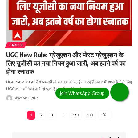
CAREER
UGC New Rule: ग्रेजुएशन और पोस्ट ग्रेजुएशन के
लिए यूजीसी का नया नियम हुआ जारी, अब इतने वर्ष का
होगा स्नातक
UGC New Rule : वैसे अभ्यर्थी जो स्नातक की पढ़ाई कर रहे हैं, उन सभी अभ्यर्थियों के लिए
UGC का नया नियम जारी हो चुका है। जारी नए नियम के…
December 2, 2024
1
2
3
…
179
180