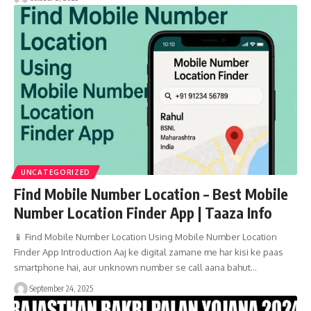
UNCATEGORIZED
Find Mobile Number Location – Best Mobile
Number Location Finder App | Taaza Info
📱 Find Mobile Number Location Using Mobile Number Location
Finder App Introduction Aaj ke digital zamane me har kisi ke paas
smartphone hai, aur unknown number se call aana bahut…
September 24, 2025