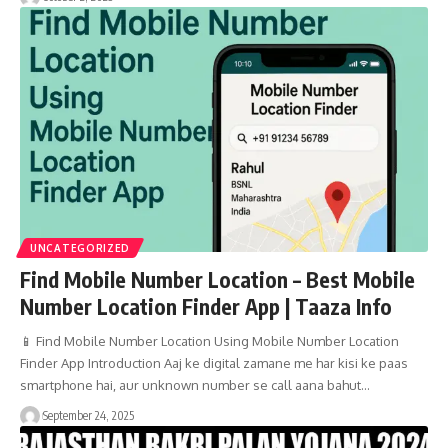
UNCATEGORIZED
Find Mobile Number Location – Best Mobile
Number Location Finder App | Taaza Info
📱 Find Mobile Number Location Using Mobile Number Location
Finder App Introduction Aaj ke digital zamane me har kisi ke paas
smartphone hai, aur unknown number se call aana bahut…
September 24, 2025