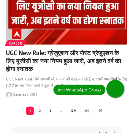
CAREER
UGC New Rule: ग्रेजुएशन और पोस्ट ग्रेजुएशन के
लिए यूजीसी का नया नियम हुआ जारी, अब इतने वर्ष का
होगा स्नातक
UGC New Rule : वैसे अभ्यर्थी जो स्नातक की पढ़ाई कर रहे हैं, उन सभी अभ्यर्थियों के लिए
UGC का नया नियम जारी हो चुका है। जारी नए नियम के…
December 2, 2024
1
2
3
…
179
180